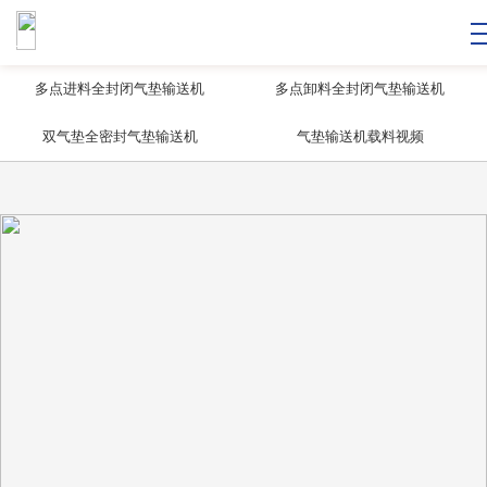
单气垫半密封
单气垫敞开式
多点进料全封闭气垫输送机
多点卸料全封闭气垫输送机
双气垫全密封气垫输送机
气垫输送机载料视频