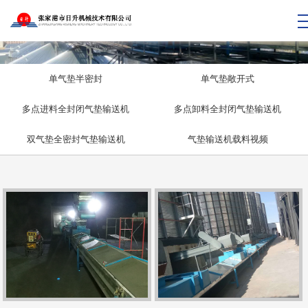
单气垫半密封
单气垫敞开式
多点进料全封闭气垫输送机
多点卸料全封闭气垫输送机
双气垫全密封气垫输送机
气垫输送机载料视频