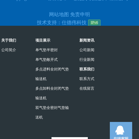
网站地图 免责申明
技术支持：仕德伟科技
IPv6
关于我们
项目展示
新闻资讯
公司简介
单气垫半密封
公司新闻
单气垫敞开式
行业新闻
多点进料全封闭气垫
联系我们
输送机
联系方式
多点卸料全封闭气垫
在线留言
输送机
双气垫全密封气垫输
送机