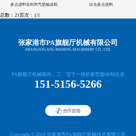
多点进料全封闭气垫输送机
出仓多点进料
总数：2
1
页次：1/1
张家港市PA旗舰厅机械有限公司
ZHANGJIAGANG RISHENG MACHINERY CO., LTD.
PA旗舰厅机械集科、工、贸于一体的新型股份制企业
151-5156-5266
Copyright © 2019 张家港市PA旗舰厅机械技术有限公司