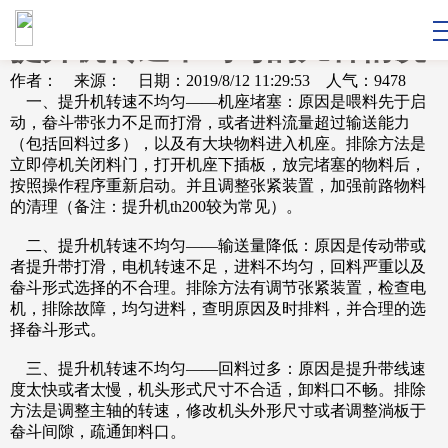
提升机转速不均匀的几种情况
作者： 来源： 日期：2019/8/12 11:29:53 人气：9478
一、提升机转速不均匀——机座堵塞：原因是喂料先于启
动，畚斗带张力不足而打滑，或者进料流量超过输送能力
（包括回料过多），以及有大块物料进入机座。排除方法是
立即停机关闭料门，打开机座下插板，放完堵塞的物料后，
按照操作程序重新启动。并且调整张紧装置，加强前路物料
的清理（备注：提升机th200较为常见）。
二、提升机转速不均匀——输送量降低：原因是传动带或
者提升带打滑，电机转速不足，进料不均匀，回料严重以及
畚斗形式选择的不合理。排除方法有调节张紧装置，检查电
机，排除故障，均匀进料，查明原因及时排料，并合理的选
择畚斗形式。
三、提升机转速不均匀——回料过多：原因是提升带线速
度太快或者太慢，机头形式尺寸不合适，卸料口不畅。排除
方法是调整主轴的转速，修改机头外形尺寸或者调整淌板于
畚斗间隙，疏通卸料口。